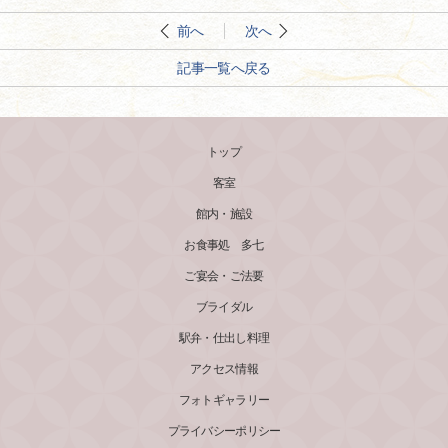
前へ
次へ
記事一覧へ戻る
トップ
客室
館内・施設
お食事処 多七
ご宴会・ご法要
ブライダル
駅弁・仕出し料理
アクセス情報
フォトギャラリー
プライバシーポリシー