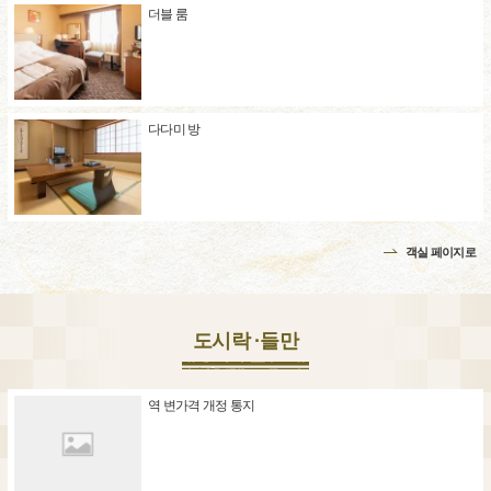
더블 룸
다다미 방
객실 페이지로
도시락 ·들만
역 변가격 개정 통지