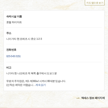
지도 앱으로 보기
숙박시설 이름
호텔 하이마트
주소
니이가타 현 죠에츠 시 츄오 1-2-3
전화번호
025-543-3151
비고
니가타 현 나오에츠 역 북쪽 출구에서 도보 1 분
무료의 주차장은, 제1·제360㎖ 시켜서 80대분 있습니다.
(선착순.예약은 어렵습니
…
계속 읽기
액세스 정보 페이지에