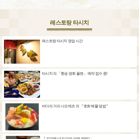
레스토랑 타시치
레스토랑 타시치 영업 시간
타시치 의 「환송 영회 플랜」 예약 접수 중!
바다의 거리 나오에츠 의 『호화 해물 덮밥 "
『 도미메시( 도미의 어부 덮밥 ) 』