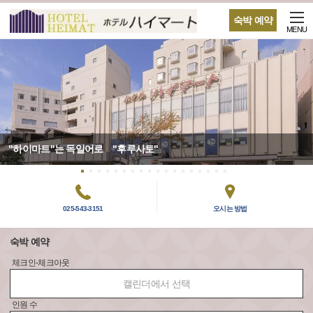
숙박 예약
MENU
"하이마트"는 독일어로 "후루사토"
025-543-3151
오시는 방법
숙박 예약
체크인-체크아웃
캘린더에서 선택
인원 수