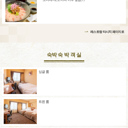
레스토랑 타시치 페이지로
숙박 숙 박 객 실
싱글 룸
트윈 룸