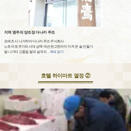
지역 명주의 양조장 다나카 주조
죠에츠 시 나가하마 다나카 주조 주식회사.
노토야 토쿠가와 시대 삼백 여년 완고한까지 지켜 온 술 만들기.
쌀 니가타 고품질 쌀과 설국의
…
계속 읽기
호텔 하이마트 열정 ②