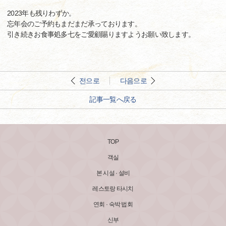
2023年も残りわずか。
忘年会のご予約もまだまだ承っております。
引き続きお食事処多七をご愛顧賜りますようお願い致します。
전으로
다음으로
記事一覧へ戻る
TOP
객실
본 시설 · 설비
레스토랑 타시치
연회 · 숙박 법회
신부