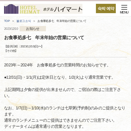
숙박 예약
MENU
TOP
블로그 소식
お食事処多七 年末年始の営業について
お知らせ
2023/12/10
お食事処多七 年末年始の営業について
【提供日程：
2023/12/10(日)
〜】
【
その他
】
2023年～2024年 お食事処多七の営業時間のお知らせです。
●12/31(日)・1/1(月)は定休日となり、1/2(火)より通常営業です。
上記期間は夕食の提供が出来ませんので、ご宿泊の際はご注意下さ
い。
なお、1/7(日)～1/10(水)のランチは七草粥(予約制)のみのご提供となり
ます。
通常のランチメニューのご提供はできませんのでご注意下さい。
ディナータイムは通常通りの営業となります。