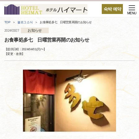
숙박 예약
MENU
TOP
블로그 소식
お食事処多七 日曜営業再開のお知らせ
お知らせ
2024/03/27
お食事処多七 日曜営業再開のお知らせ
【提供日程：
2024/04/01(月)
〜】
【
変更・改善
】