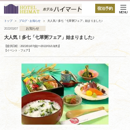
宿泊予約
MENU
トップ
ブログ・お知らせ
大人気！多七「七草粥フェア」始まりました♪
お知らせ
2022/01/07
大人気！多七「七草粥フェア」始まりました♪
【提供日程：
2022/01/07(金)
〜
2022/01/13(木)
】
【
イベント・フェア
】