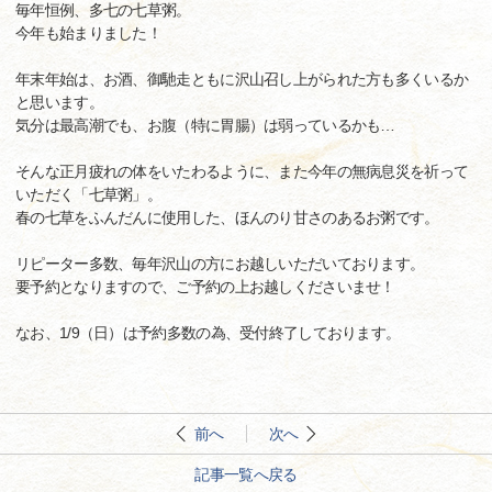
毎年恒例、多七の七草粥。
今年も始まりました！
年末年始は、お酒、御馳走ともに沢山召し上がられた方も多くいるか
と思います。
気分は最高潮でも、お腹（特に胃腸）は弱っているかも…
そんな正月疲れの体をいたわるように、また今年の無病息災を祈って
いただく「七草粥」。
春の七草をふんだんに使用した、ほんのり甘さのあるお粥です。
リピーター多数、毎年沢山の方にお越しいただいております。
要予約となりますので、ご予約の上お越しくださいませ！
なお、1/9（日）は予約多数の為、受付終了しております。
前へ
次へ
記事一覧へ戻る