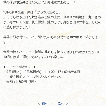
秋の季節限定弁当はなんと２か月連続の釜めし！！
9月の新商品第一弾は「ごっつぉ釜めし」
ふっくら炊き上げた炊き込みご飯の上に、メギスの蒲焼き、丸十さつ
まいものレモン煮、帆立照焼、鮭のほぐし身など山海の幸をふんだん
に盛り付けました♪
容器に紐が付いていて、引いたのち10分待つとホカホカに温まりま
す！
食欲の秋！ハイマート特製の釜めしを持ってぜひお出かけください♪
10月には第二弾もございますのでお楽しみに！
● ごっつぉ釜めし ●
9月1日(木)～9月30日(金) 11：00～17：00ホテル渡し
※２日前までにお申し込みください。
金額：1,800円（税込）
前へ
次へ