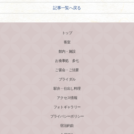
記事一覧へ戻る
トップ
客室
館内・施設
お食事処 多七
ご宴会・ご法要
ブライダル
駅弁・仕出し料理
アクセス情報
フォトギャラリー
プライバシーポリシー
宿泊約款