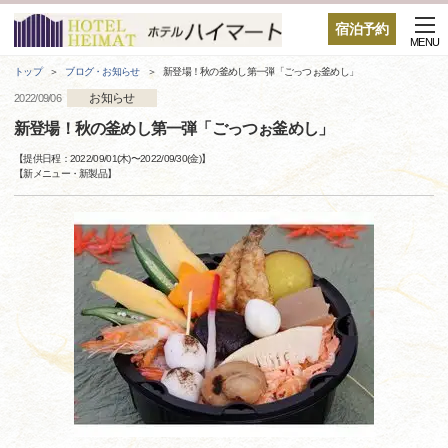
宿泊予約
MENU
トップ
ブログ・お知らせ
新登場！秋の釜めし第一弾「ごっつぉ釜めし」
お知らせ
2022/09/06
新登場！秋の釜めし第一弾「ごっつぉ釜めし」
【提供日程：
2022/09/01(木)
〜
2022/09/30(金)
】
【
新メニュー・新製品
】