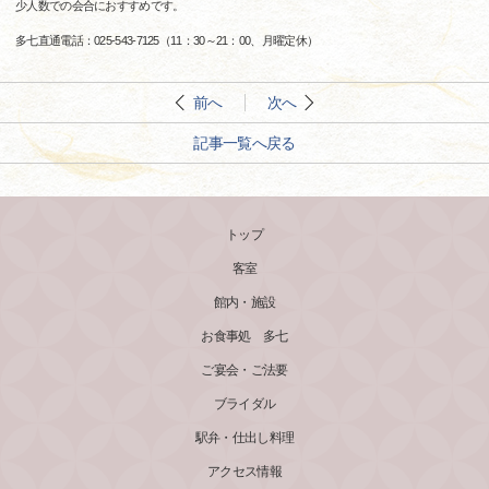
少人数での会合におすすめです。
多七直通電話：025-543-7125（11：30～21：00、月曜定休）
前へ
次へ
記事一覧へ戻る
トップ
客室
館内・施設
お食事処 多七
ご宴会・ご法要
ブライダル
駅弁・仕出し料理
アクセス情報