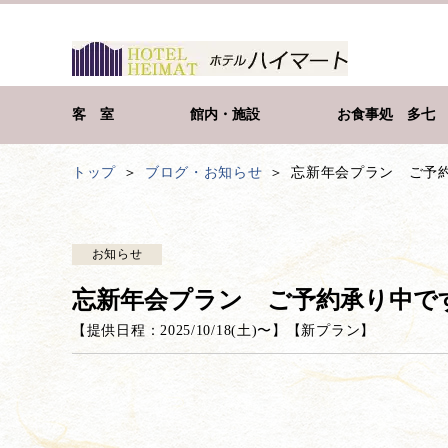
客 室
館内・施設
お食事処 多七
トップ
ブログ・お知らせ
忘新年会プラン ご予
お知らせ
忘新年会プラン ご予約承り中で
【提供日程：
2025/10/18(土)
〜】
【
新プラン
】