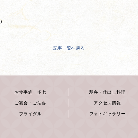
9
記事一覧へ戻る
お食事処 多七
駅弁・仕出し料理
ご宴会・ご法要
アクセス情報
ブライダル
フォトギャラリー