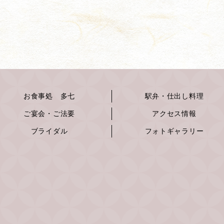
お食事処 多七
駅弁・仕出し料理
ご宴会・ご法要
アクセス情報
ブライダル
フォトギャラリー