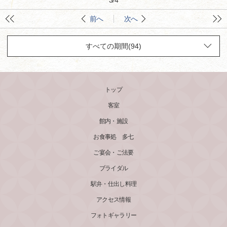
3
/
4
前へ
次へ
トップ
客室
館内・施設
お食事処 多七
ご宴会・ご法要
ブライダル
駅弁・仕出し料理
アクセス情報
フォトギャラリー