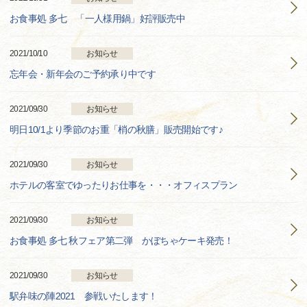
お食事処 多七 「一人様用鍋」好評販売中
2021/10/10
お知らせ
忘年会・新年会のご予約承り中です
2021/09/30
お知らせ
明日10/1より季節のお重「梢の秋膳」販売開始です♪
2021/09/30
お知らせ
ホテルの客室でゆったりお仕事を・・・オフィスプラン
2021/09/30
お知らせ
お食事処 多七 秋フェア第二弾 かぼちゃケーキ発売！
2021/09/30
お知らせ
駅弁味の陣2021 参戦いたします！