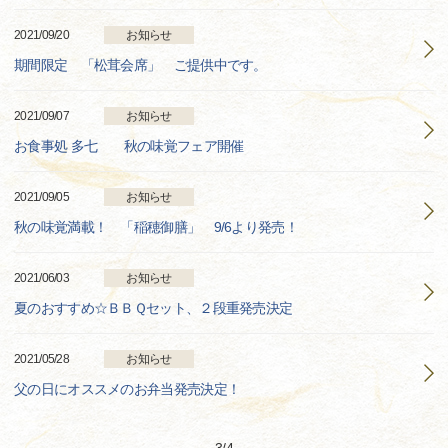
2021/09/20
お知らせ
期間限定 「松茸会席」 ご提供中です。
2021/09/07
お知らせ
お食事処 多七 秋の味覚フェア開催
2021/09/05
お知らせ
秋の味覚満載！ 「稲穂御膳」 9/6より発売！
2021/06/03
お知らせ
夏のおすすめ☆ＢＢＱセット、２段重発売決定
2021/05/28
お知らせ
父の日にオススメのお弁当発売決定！