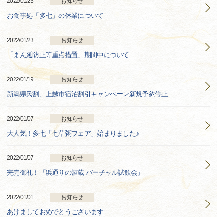
2022/01/23
お知らせ
お食事処「多七」の休業について
2022/01/23
お知らせ
「まん延防止等重点措置」期間中について
2022/01/19
お知らせ
新潟県民割、上越市宿泊割引キャンペーン新規予約停止
2022/01/07
お知らせ
大人気！多七「七草粥フェア」始まりました♪
2022/01/07
お知らせ
完売御礼！「浜通りの酒蔵 バーチャル試飲会」
2022/01/01
お知らせ
あけましておめでとうございます